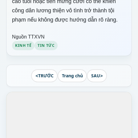
cao tuổi hoặc tiền mừng cưới có thể khiến
công dân lương thiện vô tình trở thành tội
phạm nếu không được hướng dẫn rõ ràng.
Nguồn TTXVN
KINH TẾ
TIN TỨC
<
>
TRƯỚC
Trang chủ
SAU