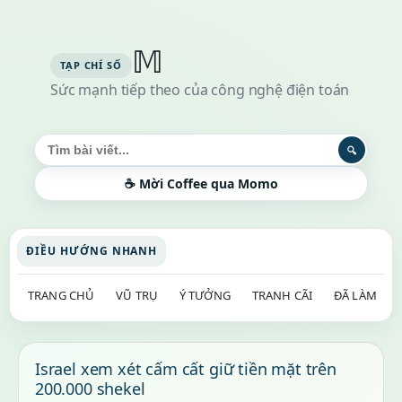
𝕄
Sức mạnh tiếp theo của công nghệ điện toán
Tìm kiếm bài viết
🔍
☕ Mời Coffee qua Momo
ĐIỀU HƯỚNG NHANH
TRANG CHỦ
VŨ TRỤ
Ý TƯỞNG
TRANH CÃI
ĐÃ LÀM
Israel xem xét cấm cất giữ tiền mặt trên
200.000 shekel