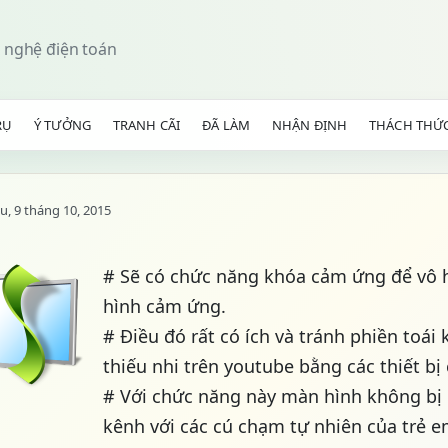
 nghệ điện toán
RỤ
Ý TƯỞNG
TRANH CÃI
ĐÃ LÀM
NHẬN ĐỊNH
THÁCH THỨ
u, 9 tháng 10, 2015
# Sẽ có chức năng khóa cảm ứng để vô 
hình cảm ứng.
# Điều đó rất có ích và tránh phiền toái
thiếu nhi trên youtube bằng các thiết bị 
# Với chức năng này màn hình không bị 
kênh với các cú chạm tự nhiên của trẻ e