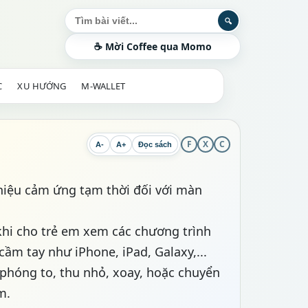
Tìm kiếm bài viết
🔍
☕ Mời Coffee qua Momo
C
XU HƯỚNG
M-WALLET
F
X
C
A-
A+
Đọc sách
hiệu cảm ứng tạm thời đối với màn
 khi cho trẻ em xem các chương trình
cầm tay như iPhone, iPad, Galaxy,...
phóng to, thu nhỏ, xoay, hoặc chuyển
m.