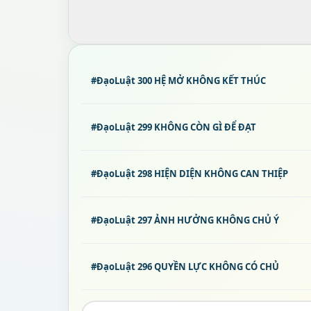
#ĐạoLuật 300 HỆ MỞ KHÔNG KẾT THÚC
#ĐạoLuật 299 KHÔNG CÒN GÌ ĐỂ ĐẠT
#ĐạoLuật 298 HIỆN DIỆN KHÔNG CAN THIỆP
#ĐạoLuật 297 ẢNH HƯỞNG KHÔNG CHỦ Ý
#ĐạoLuật 296 QUYỀN LỰC KHÔNG CÓ CHỦ