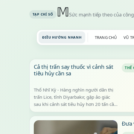
𝕄
Sức mạnh tiếp theo của công
TRANG CHỦ
VŨ T
ĐIỀU HƯỚNG NHANH
Cả thị trấn say thuốc vì cảnh sát
THẾ 
tiêu hủy cần sa
Thổ Nhĩ Kỳ - Hàng nghìn người dân thị
trấn Lice, tỉnh Diyarbakır, gặp ảo giác
sau khi cảnh sát tiêu hủy hơn 20 tấn cần
sa tại khu vực công c...
Đưa 