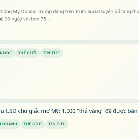
thống Mỹ Donald Trump đăng trên Truth Social tuyên bố tăng thu
uế 90 ngày với hơn 75...
A HỌC
THẾ GIỚI
TIN TỨC
iệu USD cho giấc mơ Mỹ: 1.000 “thẻ vàng” đã được bán 
H DOANH
THẾ GIỚI
TIN TỨC