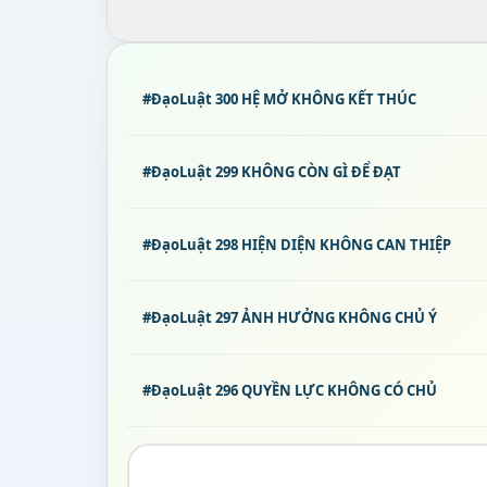
#ĐạoLuật 300 HỆ MỞ KHÔNG KẾT THÚC
#ĐạoLuật 299 KHÔNG CÒN GÌ ĐỂ ĐẠT
#ĐạoLuật 298 HIỆN DIỆN KHÔNG CAN THIỆP
#ĐạoLuật 297 ẢNH HƯỞNG KHÔNG CHỦ Ý
#ĐạoLuật 296 QUYỀN LỰC KHÔNG CÓ CHỦ