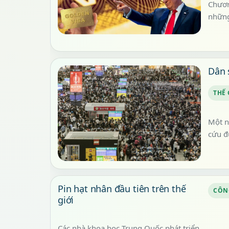
Chươn
những
Dân 
THẾ 
Một n
cứu đ
Pin hạt nhân đầu tiên trên thế
CÔN
giới
Các nhà khoa học Trung Quốc phát triển