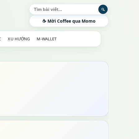
Tìm kiếm bài viết
🔍
☕ Mời Coffee qua Momo
C
XU HƯỚNG
M-WALLET