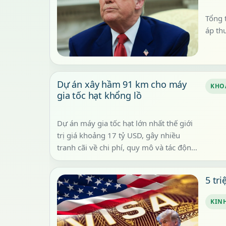
Tổng 
áp th
Dự án xây hầm 91 km cho máy
KHO
gia tốc hạt khổng lồ
Dự án máy gia tốc hạt lớn nhất thế giới
trị giá khoảng 17 tỷ USD, gây nhiều
tranh cãi về chi phí, quy mô và tác động
môi trường. Đường hầm c...
5 tr
KIN