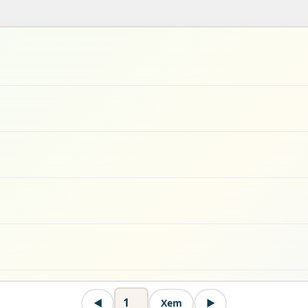
◀
Xem
▶