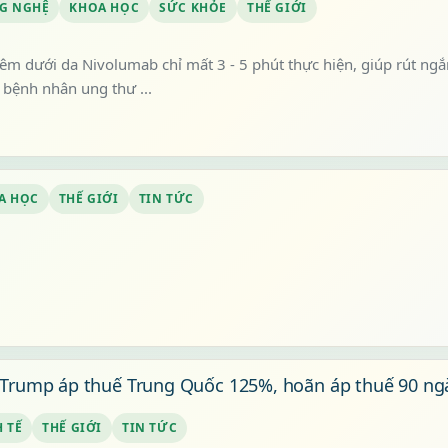
G NGHỆ
KHOA HỌC
SỨC KHỎE
THẾ GIỚI
iêm dưới da Nivolumab chỉ mất 3 - 5 phút thực hiện, giúp rút ngắ
 bệnh nhân ung thư ...
A HỌC
THẾ GIỚI
TIN TỨC
Trump áp thuế Trung Quốc 125%, hoãn áp thuế 90 ngà
 TẾ
THẾ GIỚI
TIN TỨC