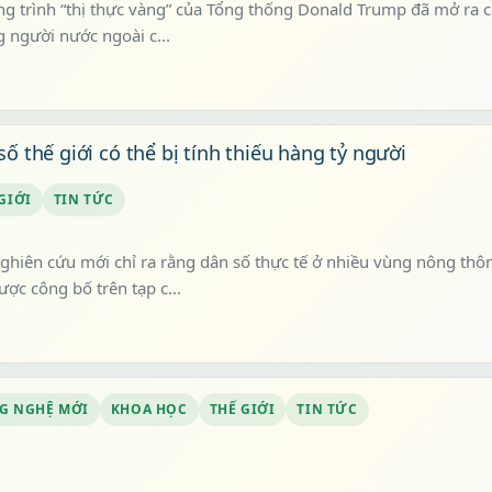
g trình “thị thực vàng” của Tổng thống Donald Trump đã mở ra cơ
 người nước ngoài c...
số thế giới có thể bị tính thiếu hàng tỷ người
GIỚI
TIN TỨC
ghiên cứu mới chỉ ra rằng dân số thực tế ở nhiều vùng nông thôn
ược công bố trên tạp c...
G NGHỆ MỚI
KHOA HỌC
THẾ GIỚI
TIN TỨC