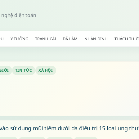
 nghệ điện toán
RỤ
Ý TƯỞNG
TRANH CÃI
ĐÃ LÀM
NHẬN ĐỊNH
THÁCH THỨ
GIỚI
TIN TỨC
XÃ HỘI
vào sử dụng mũi tiêm dưới da điều trị 15 loại ung thư