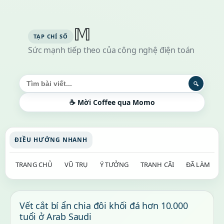
𝕄
Sức mạnh tiếp theo của công nghệ điện toán
Tìm kiếm bài viết
🔍
☕ Mời Coffee qua Momo
ĐIỀU HƯỚNG NHANH
TRANG CHỦ
VŨ TRỤ
Ý TƯỞNG
TRANH CÃI
ĐÃ LÀM
Vết cắt bí ẩn chia đôi khối đá hơn 10.000
tuổi ở Arab Saudi