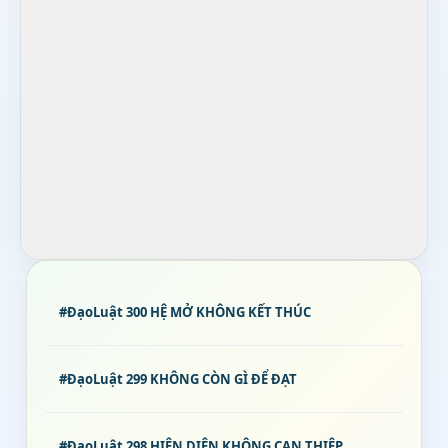
#ĐạoLuật 300 HỆ MỞ KHÔNG KẾT THÚC
#ĐạoLuật 299 KHÔNG CÒN GÌ ĐỂ ĐẠT
#ĐạoLuật 298 HIỆN DIỆN KHÔNG CAN THIỆP