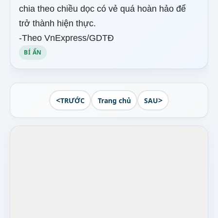
chia theo chiều dọc có vẻ quá hoàn hảo để
trở thành hiện thực.
-Theo VnExpress/GDTĐ
BÍ ẨN
<
>
TRƯỚC
Trang chủ
SAU