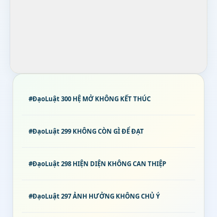
#ĐạoLuật 300 HỆ MỞ KHÔNG KẾT THÚC
#ĐạoLuật 299 KHÔNG CÒN GÌ ĐỂ ĐẠT
#ĐạoLuật 298 HIỆN DIỆN KHÔNG CAN THIỆP
#ĐạoLuật 297 ẢNH HƯỞNG KHÔNG CHỦ Ý