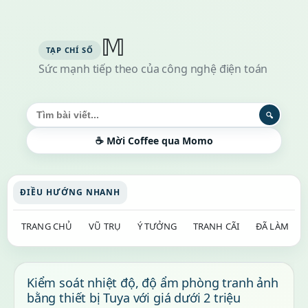
𝕄
Sức mạnh tiếp theo của công nghệ điện toán
Tìm kiếm bài viết
🔍
☕ Mời Coffee qua Momo
ĐIỀU HƯỚNG NHANH
TRANG CHỦ
VŨ TRỤ
Ý TƯỞNG
TRANH CÃI
ĐÃ LÀM
Kiểm soát nhiệt độ, độ ẩm phòng tranh ảnh
bằng thiết bị Tuya với giá dưới 2 triệu