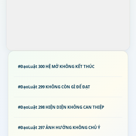
#ĐạoLuật 300 HỆ MỞ KHÔNG KẾT THÚC
#ĐạoLuật 299 KHÔNG CÒN GÌ ĐỂ ĐẠT
#ĐạoLuật 298 HIỆN DIỆN KHÔNG CAN THIỆP
#ĐạoLuật 297 ẢNH HƯỞNG KHÔNG CHỦ Ý