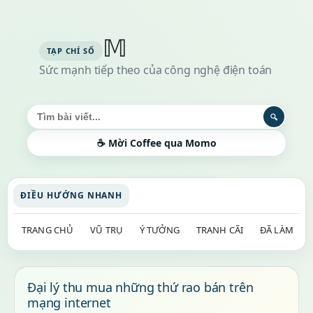
𝕄
Sức mạnh tiếp theo của công nghệ điện toán
Tìm kiếm bài viết
🔍
☕ Mời Coffee qua Momo
ĐIỀU HƯỚNG NHANH
TRANG CHỦ
VŨ TRỤ
Ý TƯỞNG
TRANH CÃI
ĐÃ LÀM
Đại lý thu mua những thứ rao bán trên
mạng internet