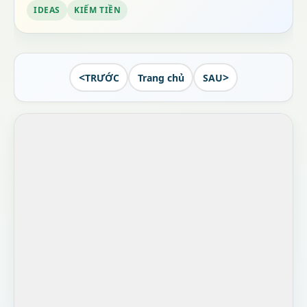
IDEAS
KIẾM TIỀN
<
>
TRƯỚC
Trang chủ
SAU