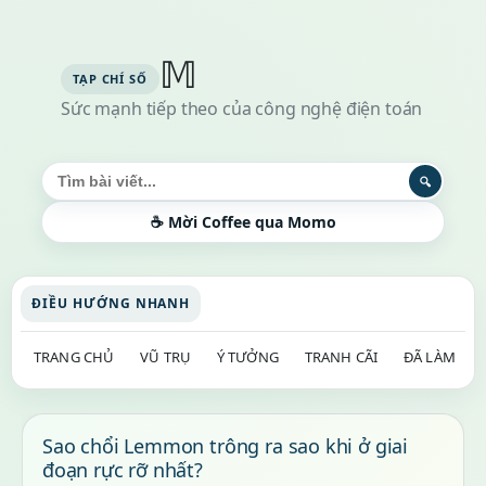
𝕄
Sức mạnh tiếp theo của công nghệ điện toán
Tìm kiếm bài viết
🔍
☕ Mời Coffee qua Momo
ĐIỀU HƯỚNG NHANH
TRANG CHỦ
VŨ TRỤ
Ý TƯỞNG
TRANH CÃI
ĐÃ LÀM
Sao chổi Lemmon trông ra sao khi ở giai
đoạn rực rỡ nhất?