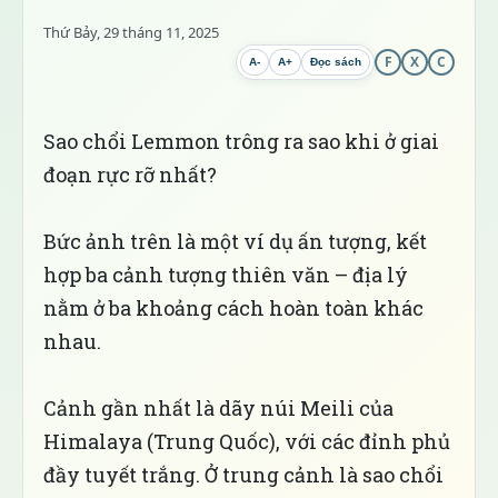
Thứ Bảy, 29 tháng 11, 2025
F
X
C
A-
A+
Đọc sách
Sao chổi Lemmon trông ra sao khi ở giai
đoạn rực rỡ nhất?
Bức ảnh trên là một ví dụ ấn tượng, kết
hợp ba cảnh tượng thiên văn – địa lý
nằm ở ba khoảng cách hoàn toàn khác
nhau.
Cảnh gần nhất là dãy núi Meili của
Himalaya (Trung Quốc), với các đỉnh phủ
đầy tuyết trắng. Ở trung cảnh là sao chổi