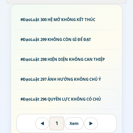
#ĐạoLuật 300 HỆ MỞ KHÔNG KẾT THÚC
#ĐạoLuật 299 KHÔNG CÒN GÌ ĐỂ ĐẠT
#ĐạoLuật 298 HIỆN DIỆN KHÔNG CAN THIỆP
#ĐạoLuật 297 ẢNH HƯỞNG KHÔNG CHỦ Ý
#ĐạoLuật 296 QUYỀN LỰC KHÔNG CÓ CHỦ
◀
Xem
▶