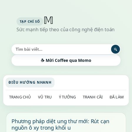
𝕄
Sức mạnh tiếp theo của công nghệ điện toán
Tìm kiếm bài viết
🔍
☕ Mời Coffee qua Momo
ĐIỀU HƯỚNG NHANH
TRANG CHỦ
VŨ TRỤ
Ý TƯỞNG
TRANH CÃI
ĐÃ LÀM
Phương pháp diệt ung thư mới: Rút cạn
nguồn ô xy trong khối u