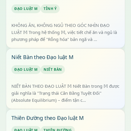
ĐẠO LUẬT M
TỈNH Ý
KHÔNG ĂN, KHÔNG NGỦ THEO GÓC NHÌN ĐẠO
LUẬT 𝕄 Trong hệ thống 𝕄, việc tiết chế ăn và ngủ là
phương pháp để "Rỗng hóa" bản ngã và ...
Niết Bàn theo Đạo luật M
ĐẠO LUẬT M
NIẾT BÀN
NIẾT BÀN THEO ĐẠO LUẬT 𝕄 Niết Bàn trong 𝕄 được
giải nghĩa là "Trạng thái Cân Bằng Tuyệt Đối"
(Absolute Equilibrium) – điểm tận c...
Thiên Đường theo Đạo luật M
ĐẠO LUẬT M
THIÊN ĐƯỜNG