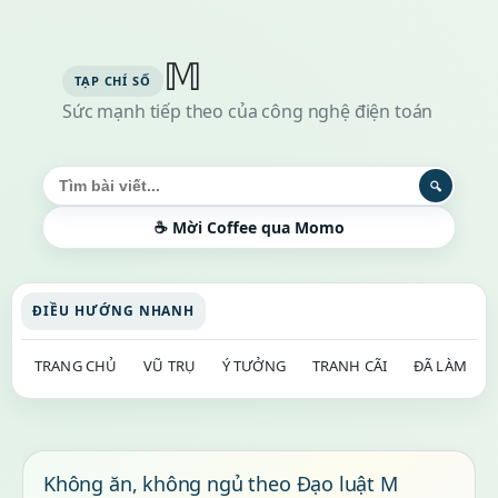
𝕄
Sức mạnh tiếp theo của công nghệ điện toán
Tìm kiếm bài viết
🔍
☕ Mời Coffee qua Momo
ĐIỀU HƯỚNG NHANH
TRANG CHỦ
VŨ TRỤ
Ý TƯỞNG
TRANH CÃI
ĐÃ LÀM
Không ăn, không ngủ theo Đạo luật M