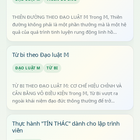
THIÊN ĐƯỜNG THEO ĐẠO LUẬT 𝕄 Trong 𝕄, Thiên
đường không phải là một phần thưởng mà là một hệ
quả của quá trình tinh luyện rung động linh hồ...
Từ bi theo Đạo luật 𝕄
ĐẠO LUẬT M
TỪ BI
TỪ BI THEO ĐẠO LUẬT 𝕄: CƠ CHẾ HIỆU CHỈNH VÀ
CÂN BẰNG VÔ ĐIỀU KIỆN Trong 𝕄, Từ Bi vượt ra
ngoài khái niệm đạo đức thông thường để trở
thành...
Thực hành "TÍN THÁC" dành cho lập trình
viên