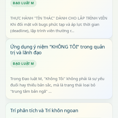
ĐẠO LUẬT M
THỰC HÀNH "TÍN THÁC" DÀNH CHO LẬP TRÌNH VIÊN
Khi đối mặt với bugs phức tạp và áp lực thời gian
(deadline), lập trình viên thường r...
Ứng dụng ý niệm "KHÔNG TÔI" trong quản
trị và lãnh đạo
ĐẠO LUẬT M
Trong Đạo luật M, "Không Tôi" không phải là sự yếu
đuối hay thiếu bản sắc, mà là trạng thái loại bỏ
"trung tâm bản ngã" ...
Trí phân tích và Trí khôn ngoan